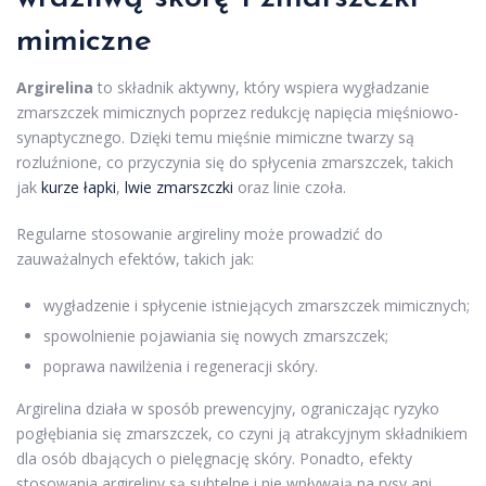
mimiczne
Argirelina
to składnik aktywny, który wspiera wygładzanie
zmarszczek mimicznych poprzez redukcję napięcia mięśniowo-
synaptycznego. Dzięki temu mięśnie mimiczne twarzy są
rozluźnione, co przyczynia się do spłycenia zmarszczek, takich
jak
kurze łapki
,
lwie zmarszczki
oraz linie czoła.
Regularne stosowanie argireliny może prowadzić do
zauważalnych efektów, takich jak:
wygładzenie i spłycenie istniejących zmarszczek mimicznych;
spowolnienie pojawiania się nowych zmarszczek;
poprawa nawilżenia i regeneracji skóry.
Argirelina działa w sposób prewencyjny, ograniczając ryzyko
pogłębiania się zmarszczek, co czyni ją atrakcyjnym składnikiem
dla osób dbających o pielęgnację skóry. Ponadto, efekty
stosowania argireliny są subtelne i nie wpływają na rysy ani