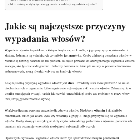
Jakie zmiany w stylu życia mogą pomóc w redukcji wypadania włosów?
Jakie są najczęstsze
przyczyny
wypadania włosów?
Wypadanie włosów to problem, z którym boryka się wiele osób, a jego przyczyny są różnorodne i
złożone. Jednym z najważniejszych czynników jest
genetyka
. Osoby z historią wypadania włosów w
rodzinie są bardziej narażone na ten problem, co często prowadzi do androgenowego wypadania włosów,
znanego jako łysienie androgenowe. Problemy hormonalne, takie jak zmiany w poziomie hormonów
androgenowych, mogą również wpływać na kondycję włosów.
Kolejną istotną przyczyną wypadania włosów jest
stres
. Przewlekły stres może prowadzić do zmian
biochemicznych w organizmie, które negatywnie wpływają na cykl wzrostu włosów. Zdarza się, że w
wyniku stresujących sytuacji, takich jak rozwód, utrata bliskiej osoby czy problemy w pracy, włosy
tracą swoją gęstość znacznie szybciej.
Właściwa dieta ma ogromne znaczenie dla zdrowia włosów. Niedobory
witamin
i składników
mineralnych, takich jak żelazo, cynk czy witaminy z grupy B, mogą przyczynić się do wypadania
włosów. Osoby stosujące restrykcyjne diety często doświadczają problemów z
włosami
, ponieważ ich
organizm nie otrzymuje wszystkich niezbędnych substancji odżywczych.
Oprócz tych czynników, wypadanie włosów może być spowodowane różnymi
problemami