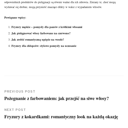
odpowiednich produktów do pielęgnacji są równie ważne dla ich zdrowia. Zmiany te, choć mogą
wydawać się drobne, mogą przynieść znaczące efekty w walce z wypadaniem włosów.
Powiązane wpisy:
Fryzury męskie – pomysły dla panów z krótkimi włosami
Jak pielęgnować włosy farbowane na czerwono?
Jak zrobić romantyczną upięcie na wesele?
Fryzury dla chłopców: stylowe pomysły na uczesanie
PREVIOUS POST
Pożegnanie z farbowaniem: jak przejść na siwe włosy?
NEXT POST
Fryzury z kokardkami: romantyczny look na każdą okazję