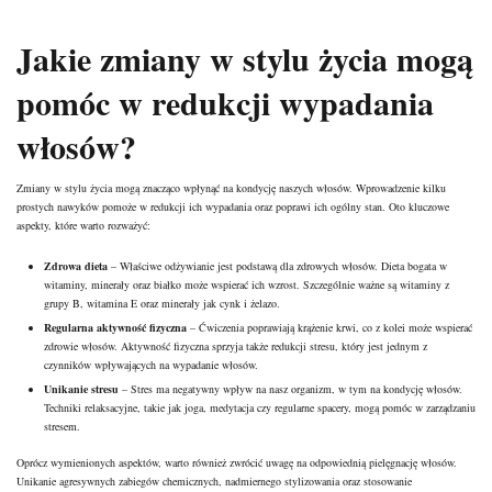
Jakie zmiany w stylu życia mogą
pomóc w redukcji wypadania
włosów?
Zmiany w stylu życia mogą znacząco wpłynąć na kondycję naszych włosów. Wprowadzenie kilku
prostych nawyków pomoże w redukcji ich wypadania oraz poprawi ich ogólny stan. Oto kluczowe
aspekty, które warto rozważyć:
Zdrowa dieta
– Właściwe odżywianie jest podstawą dla zdrowych włosów. Dieta bogata w
witaminy, minerały oraz białko może wspierać ich wzrost. Szczególnie ważne są witaminy z
grupy B, witamina E oraz minerały jak cynk i żelazo.
Regularna aktywność fizyczna
– Ćwiczenia poprawiają krążenie krwi, co z kolei może wspierać
zdrowie włosów. Aktywność fizyczna sprzyja także redukcji stresu, który jest jednym z
czynników wpływających na wypadanie włosów.
Unikanie stresu
– Stres ma negatywny wpływ na nasz organizm, w tym na kondycję włosów.
Techniki relaksacyjne, takie jak joga, medytacja czy regularne spacery, mogą pomóc w zarządzaniu
stresem.
Oprócz wymienionych aspektów, warto również zwrócić uwagę na odpowiednią pielęgnację włosów.
Unikanie agresywnych zabiegów chemicznych, nadmiernego stylizowania oraz stosowanie