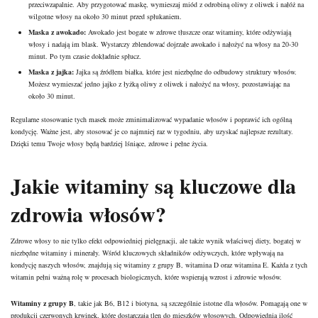
przeciwzapalnie. Aby przygotować maskę, wymieszaj miód z odrobiną oliwy z oliwek i nałóż na
wilgotne włosy na około 30 minut przed spłukaniem.
Maska z awokado:
Awokado jest bogate w zdrowe tłuszcze oraz witaminy, które odżywiają
włosy i nadają im blask. Wystarczy zblendować dojrzałe awokado i nałożyć na włosy na 20-30
minut. Po tym czasie dokładnie spłucz.
Maska z jajka:
Jajka są źródłem białka, które jest niezbędne do odbudowy struktury włosów.
Możesz wymieszać jedno jajko z łyżką oliwy z oliwek i nałożyć na włosy, pozostawiając na
około 30 minut.
Regularne stosowanie tych masek może zminimalizować wypadanie włosów i poprawić ich ogólną
kondycję. Ważne jest, aby stosować je co najmniej raz w tygodniu, aby uzyskać najlepsze rezultaty.
Dzięki temu Twoje włosy będą bardziej lśniące, zdrowe i pełne życia.
Jakie witaminy są kluczowe dla
zdrowia włosów?
Zdrowe włosy to nie tylko efekt odpowiedniej pielęgnacji, ale także wynik właściwej diety, bogatej w
niezbędne witaminy i minerały. Wśród kluczowych składników odżywczych, które wpływają na
kondycję naszych włosów, znajdują się witaminy z grupy B, witamina D oraz witamina E. Każda z tych
witamin pełni ważną rolę w procesach biologicznych, które wspierają wzrost i zdrowie włosów.
Witaminy z grupy B
, takie jak B6, B12 i biotyna, są szczególnie istotne dla włosów. Pomagają one w
produkcji czerwonych krwinek, które dostarczają tlen do mieszków włosowych. Odpowiednia ilość