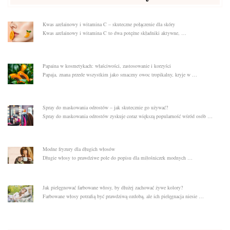
Kwas azelainowy i witamina C – skuteczne połączenie dla skóry
Kwas azelainowy i witamina C to dwa potężne składniki aktywne, …
Papaina w kosmetykach: właściwości, zastosowanie i korzyści
Papaja, znana przede wszystkim jako smaczny owoc tropikalny, kryje w …
Spray do maskowania odrostów – jak skutecznie go używać?
Spray do maskowania odrostów zyskuje coraz większą popularność wśród osób …
Modne fryzury dla długich włosów
Długie włosy to prawdziwe pole do popisu dla miłośniczek modnych …
Jak pielęgnować farbowane włosy, by dłużej zachować żywe kolory?
Farbowane włosy potrafią być prawdziwą ozdobą, ale ich pielęgnacja niesie …