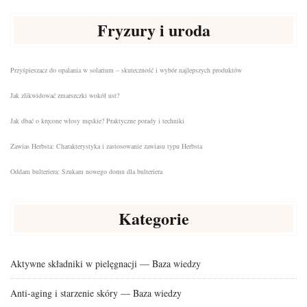
Fryzury i uroda
Przyśpieszacz do opalania w solarium – skuteczność i wybór najlepszych produktów
Jak zlikwidować zmarszczki wokół ust?
Jak dbać o kręcone włosy męskie? Praktyczne porady i techniki
Zawias Herbsta: Charakterystyka i zastosowanie zawiasu typu Herbsta
Oddam bulteriera: Szukam nowego domu dla bulteriera
Kategorie
Aktywne składniki w pielęgnacji — Baza wiedzy
Anti-aging i starzenie skóry — Baza wiedzy