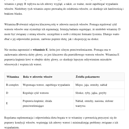
witamin z grupy B wpływa na ich zdrowy wygląd, a także, co ważne, może zapobiegać wypadaniu
włosów. Niedobory tych witamin często prowadzą do osłabienia włosów, co skutkuje ich łamliwością i
brakiem blasku.
Witamina
D
również odgrywa kluczową rolę w zdrowiu naszych włosów. Pomaga regulować cykl
wzrostu włosów oraz stymuluje ich regenerację. Istnieją badania sugerujące, że niedobór witaminy D
może być związany z utratą włosów, szczególnie u osób z różnymi formami łysienia. Dlatego warto
dbać o jej odpowiedni poziom, zarówno poprzez dietę, jak i ekspozycję na słońce.
Nie można zapomnieć o
witaminie E
, która jest silnym przeciwutleniaczem. Pomaga ona w
zachowaniu zdrowia skóry głowy, co jest kluczowe dla prawidłowego wzrostu włosów. Witamina E
poprawia krążenie krwi w obrębie skóry głowy, co skutkuje lepszym odżywieniem mieszków
włosowych i wspiera ich wzrost.
Witamina
Rola w zdrowiu włosów
Źródła pokarmowe
B-complex
Wspomaga wzrost, zapobiega wypadaniu
Mięso, jaja, orzechy, nabiał
D
Reguluje cykl wzrostu
Słońce, ryby, jajka, grzyby
Poprawia krążenie, działa
Nabiał, orzechy, nasiona, zielone
E
przeciwutleniająco
warzywa
Regularna suplementacja i odpowiednia dieta bogata w te witaminy z pewnością przyczyni się do
poprawy kondycji włosów, wspierając ich zdrowy wzrost i minimalizując problemy związane z ich
wypadaniem.