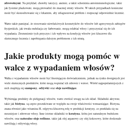
zdrowotnymi
. Na przykład, choroby tarczycy, anemie, a także schorzenia autoimmunologiczne, takie
jak łysienie plackowate, mogą prowadzić do znacznej utraty włosów. W takich przypadkach konieczne
może być skonsultowanie się z lekarzem, aby zdiagnozować problem i rozpocząć odpowiednie leczenie.
Warto także pamiętać, że stosowanie niewłaściwych kosmetyków do włosów lub agresywnych zabiegów
fryzjerskich, jak trwała ondulacja czy farbowanie, mogą osłabiać włosy i przyczyniać się do ich
wypadania. Zrozumienie tych przyczyn i ich wpływu na kondycję włosów jest kluczowe dla
skutecznego leczenia i zapobiegania dalszym problemom z ich utratą.
Jakie produkty mogą pomóc w
walce z wypadaniem włosów?
Walka z wypadaniem włosów może być frustrującym doświadczeniem, jednak na rynku dostępnych jest
wiele skutecznych produktów, które mogą wspierać ich zdrowie i wzrost. Wśród najpopularniejszych z
nich znajdują się
szampony
,
odżywki
oraz
oleje nawilżające
.
Wybierając produkty do pielęgnacji włosów, warto zwrócić uwagę na ich skład. Składniki aktywne,
takie jak
biotyna
, są często poszukiwane ze względu na swoje właściwości wzmacniające. Biotyna,
znana również jako witamina H, odgrywa kluczową rolę w produkcji keratyny, co przekłada się na
mocniejsze i zdrowsze włosy. Inne istotne składniki to
keratyna
, która jest naturalnym budulcem
włosów, oraz
naturalne oleje roślinne
, takie jak olej arganowy czy olej kokosowy, które doskonale
nawilżają i odżywiają włosy.