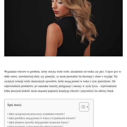
Wypadanie włosów to problem, który dotyka wiele osób, niezależnie od wieku czy płci. Często jest to
efekt stresu, niewłaściwej diety czy genetyki, co może prowadzić do frustracji i obaw o wygląd. Na
szczęście istnieje wiele skutecznych sposobów, które mogą pomóc w walce z tym zjawiskiem. Od
odpowiednich produktów, po
naturalne metody pielęgnacji
i zmiany w
stylu
życia – wprowadzenie
kilku prostych kroków może znacznie poprawić kondycję włosów i przywrócić im zdrowy blask.
Spis treści
Jakie są najczęstsze przyczyny wypadania włosów?
Jakie produkty mogą pomóc w walce z wypadaniem włosów?
Jakie domowe sposoby mogą pomóc wzmocnić włosy?
Jakie witaminy są kluczowe dla zdrowia włosów?