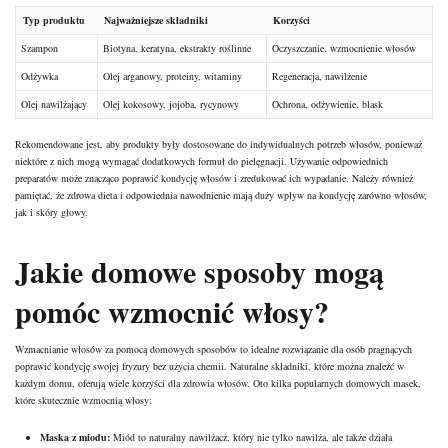
Typ produktu
Najważniejsze składniki
Korzyści
Szampon
Biotyna, keratyna, ekstrakty roślinne
Oczyszczanie, wzmocnienie włosów
Odżywka
Olej arganowy, proteiny, witaminy
Regeneracja, nawilżenie
Olej nawilżający
Olej kokosowy, jojoba, rycynowy
Ochrona, odżywienie, blask
Rekomendowane jest, aby produkty były dostosowane do indywidualnych potrzeb włosów, ponieważ
niektóre z nich mogą wymagać dodatkowych formuł do pielęgnacji. Używanie odpowiednich
preparatów może znacząco poprawić kondycję włosów i zredukować ich wypadanie. Należy również
pamiętać, że zdrowa dieta i odpowiednia nawodnienie mają duży wpływ na kondycję zarówno włosów,
jak i skóry głowy.
Jakie domowe sposoby mogą
pomóc wzmocnić włosy?
Wzmacnianie włosów za pomocą domowych sposobów to idealne rozwiązanie dla osób pragnących
poprawić kondycję swojej fryzury bez użycia chemii. Naturalne składniki, które można znaleźć w
każdym domu, oferują wiele korzyści dla zdrowia włosów. Oto kilka popularnych domowych masek,
które skutecznie wzmocnią włosy:
Maska z miodu:
Miód to naturalny nawilżacz, który nie tylko nawilża, ale także działa